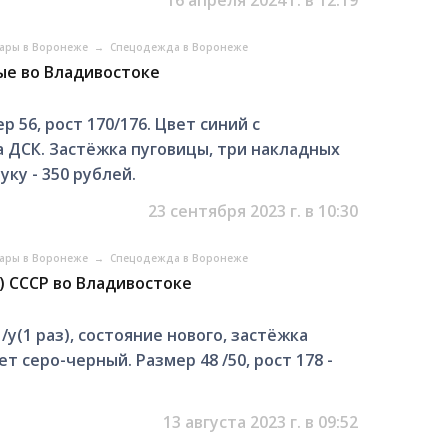
уары в Воронеже
→
Спецодежда в Воронеже
вые во Владивостоке
 56, рост 170/176. Цвет синий с
 ДСК. Застёжка пуговицы, три накладных
уку - 350 рублей.
23 сентября 2023 г. в 10:30
уары в Воронеже
→
Спецодежда в Воронеже
) СССР во Владивостоке
/у(1 раз), состояние нового, застёжка
т серо-черный. Размер 48 /50, рост 178 -
13 августа 2023 г. в 09:52