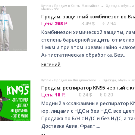
Куплю / Продам в Ханты-Мансийске
→
Одежда, обувь и 
Мансийске
Продам: защитный комбинезон во Вл
Цена
265
3.49 $
€ 2.94
Р.
Комбинезон химической защиты, лами
степень барьерной защиты от мелко
1 мкм и при этом чрезвычайно низко
Антистатическая обработка. Без...
Евгений
Куплю / Продам во Владивостоке
→
Одежда, обувь и а
Продам: респиратор KN95 черный с к
Цена
18
0.24 $
€ 0.20
Р.
Модный эксклюзивные респиратор KN 
юр. лицами с НДС и без НДС. все цвета
Продажа по Б/Н с НДС и без НДС, а т
Доставка Авиа, Фракт,...