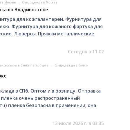
ы в Москве
→
Спецодежда в Москве
ука во Владивостоке
нитура для кожгалантереи. Фурнитура для
екю. Фурнитура для кожаного фартука для
еские. Люверсы. Пряжки металлические.
Сегодня в 11:02
аксессуары в Санкт-Петербурге
→
Спецодежда в Санкт-
оке
клада в СПб. Оптом и в розницу. Отправка
ч пленка очень распространенный
тч) пленка безопасна в применении, она
.
13 июля 2026 г. в 03:35