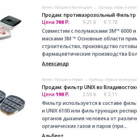
Куплю / Продам в Краснодаре
→
Одежда, обувь и аксе
Продам: противаэрозольный Фильтр F
Цена
700
9.21 $
€ 7.78
Р.
Совместим с полумасками 3M™ 6000 и
масками 3M ™ Основные области при
строительство, производство готовы
фармацевтические производства Боль
Александр
Куплю / Продам в Перми
→
Одежда, обувь и аксессуар
Продам: фильтр UNIX во Владивосток
Цена
190
2.50 $
€ 2.11
Р.
Фильтр используется в составе филь
и UNIX 6100 или фильтрующих респира
органов дыхания человека от различ
органических газов и паров (при...
Альберт