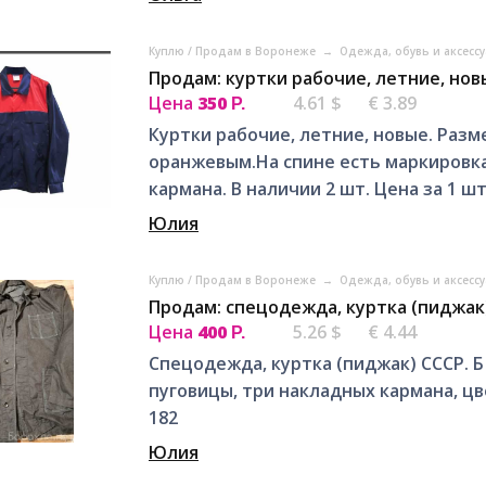
Куплю / Продам в Воронеже
→
Одежда, обувь и аксесс
Продам: куртки рабочие, летние, но
Цена
350
4.61 $
€ 3.89
Р.
Куртки рабочие, летние, новые. Размер
оранжевым.На спине есть маркировка
кармана. В наличии 2 шт. Цена за 1 шт
Юлия
Куплю / Продам в Воронеже
→
Одежда, обувь и аксесс
Продам: спецодежда, куртка (пиджак
Цена
400
5.26 $
€ 4.44
Р.
Спецодежда, куртка (пиджак) СССР. Б 
пуговицы, три накладных кармана, цве
182
Юлия