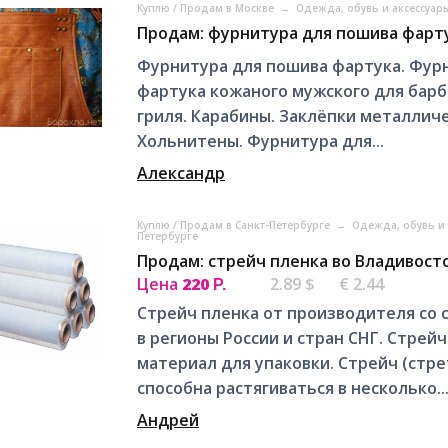
Куплю / Продам в Москве
→
Одежда, обувь и аксессуар
Продам: фурнитура для пошива фарт
Фурнитура для пошива фартука. Фур
фартука кожаного мужского для барб
гриля. Карабины. Заклёпки металлич
Хольнитены. Фурнитура для...
Александр
Куплю / Продам в Санкт-Петербурге
→
Одежда, обувь и 
Петербурге
Продам: стрейч пленка во Владивост
Цена
220
2.89 $
€ 2.44
Р.
Стрейч пленка от производителя со с
в регионы России и стран СНГ. Стрей
материал для упаковки. Стрейч (стре
способна растягиваться в несколько..
Андрей