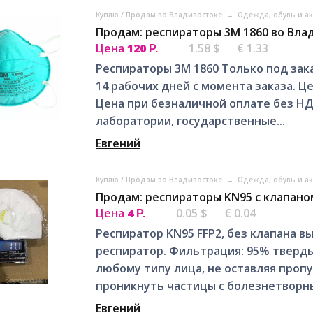
Куплю / Продам во Владивостоке
→
Одежда, обувь и а
Продам: респираторы 3M 1860 во Вла
Цена
120
1.58 $
€ 1.33
Р.
Респираторы 3M 1860 Только под зака
14 рабочих дней с момента заказа. Це
Цена при безналичной оплате без НДС
лаборатории, государственные...
Евгений
Куплю / Продам во Владивостоке
→
Одежда, обувь и а
Продам: респираторы KN95 с клапано
Цена
4
0.05 $
€ 0.04
Р.
Респиратор KN95 FFP2, без клапана в
респиратор. Фильтрация: 95% тверды
любому типу лица, не оставляя пропу
проникнуть частицы с болезнетворны
Евгений