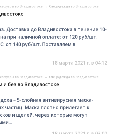
ксессуары во Владивостоке
→
Спецодежда во Владивостоке
дивостоке
з. Доставка до Владивостока в течение 10-
на при наличной оплате: от 120 руб/шт.
: от 140 руб/шт. Поставляем в
18 марта 2021 г. в 04:12
ксессуары во Владивостоке
→
Спецодежда во Владивостоке
м и без во Владивостоке
ыдоха – 5-слойная антивирусная маска-
х частиц. Маска плотно прилегает к
сков и щелей, через которые могут
ми...
18 марта 2021 г. в 03:00