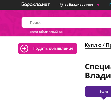
во Владивостоке
Всего объявлений:
68
Куплю / 
Подать объявление
Специ
Влади
Все
68