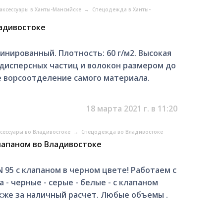
аксессуары в Ханты-Мансийске
→
Спецодежда в Ханты-
адивостоке
нированный. Плотность: 60 г/м2. Высокая
дисперсных частиц и волокон размером до
е ворсоотделение самого материала.
18 марта 2021 г. в 11:20
ксессуары во Владивостоке
→
Спецодежда во Владивостоке
лапаном во Владивостоке
95 с клапаном в черном цвете! Работаем с
 - черные - серые - белые - с клапаном
акже за наличный расчет. Любые объемы .