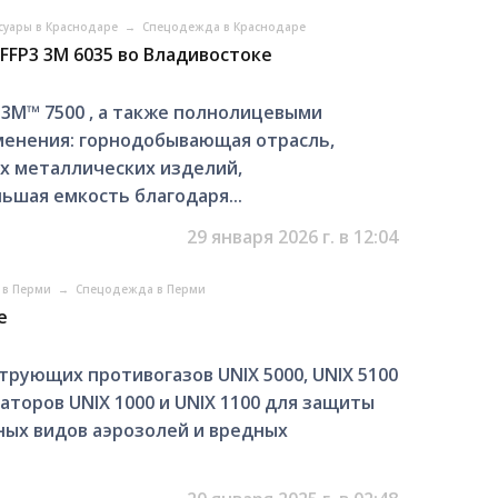
ссуары в Краснодаре
→
Спецодежда в Краснодаре
FP3 3M 6035 во Владивостоке
 3M™ 7500 , а также полнолицевыми
менения: горнодобывающая отрасль,
х металлических изделий,
шая емкость благодаря...
29 января 2026 г. в 12:04
ы в Перми
→
Спецодежда в Перми
е
трующих противогазов UNIX 5000, UNIX 5100
торов UNIX 1000 и UNIX 1100 для защиты
ных видов аэрозолей и вредных