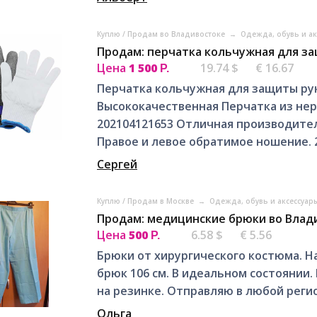
Куплю / Продам во Владивостоке
→
Одежда, обувь и а
Продам: перчатка кольчужная для за
Цена
1 500
19.74 $
€ 16.67
Р.
Перчатка кольчужная для защиты ру
Высококачественная Перчатка из не
202104121653 Отличная производител
Правое и левое обратимое ношение. 2.
Сергей
Куплю / Продам в Москве
→
Одежда, обувь и аксессуар
Продам: медицинские брюки во Влад
Цена
500
6.58 $
€ 5.56
Р.
Брюки от хирургического костюма. На
брюк 106 см. В идеальном состоянии.
на резинке. Отправляю в любой регио
Ольга