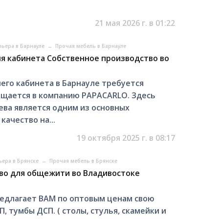
21 мая 2026 г. в 01:22
рьера в Барнауле
→
Прочая мебель в Барнауле
ля кабинета Собственное производство во
его кабинета в Барнауле требуется
ращается в компанию PAPACARLO. Здесь
ева является одним из основных
качество на...
19 октября 2025 г. в 08:17
ьера в Брянске
→
Прочая мебель в Брянске
во для общежити во Владивостоке
едлагает ВАМ по оптовым ценам свою
, тумбы ДСП. ( столы, стулья, скамейки и