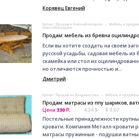
Корявец Евгений
Куплю / Продам в Новочебоксарске
→
Мебель и предме
Новочебоксарске
Продам: мебель из бревна оцилиндр
Если вы хотите создать на своем за
русской усадьбы, садовая мебель из 
скамейка или стол из оцилиндрованн
но отличаются прочностью и...
Дмитрий
Куплю / Продам во Владивостоке
→
Мебель и предметы
Продам: матрасы из ппу шариков, ва
Цена
330
4.34 $
€ 3.67
Р.
Постельные принадлежности крупным
кровати. Компания Металл-кровати ра
матрасы пружинные - подушки ватные