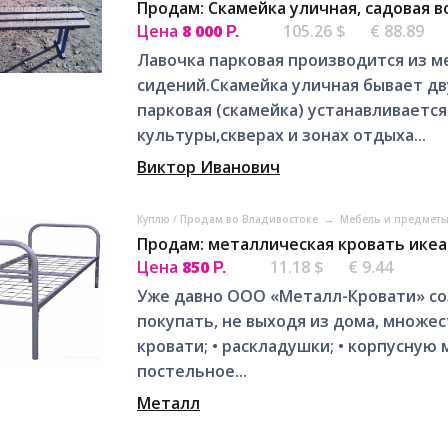
Продам: Cкамейка уличная, садовая 
Цена
8 000
105.26 $
€ 88.89
Р.
Лавочка парковая производится из м
сидений.Скамейка уличная бывает дву
парковая (скамейка) устанавливаетс
культуры,скверах и зонах отдыха...
Виктор Иванович
Куплю / Продам во Владивостоке
→
Мебель и предметы
Продам: металлическая кровать икеа
Цена
850
11.18 $
€ 9.44
Р.
Уже давно ООО «Металл-Кровати» со
покупать, не выходя из дома, множе
кровати; • раскладушки; • корпусную м
постельное...
Металл