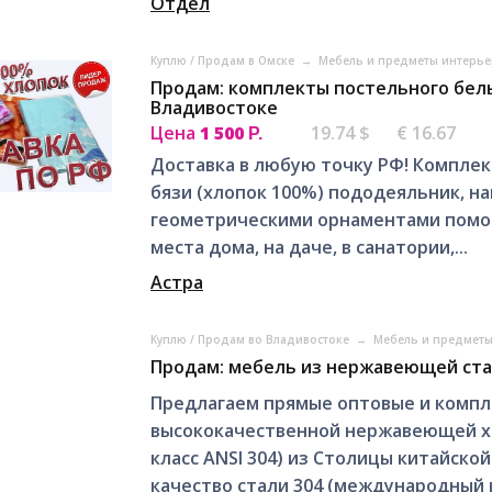
Отдел
Куплю / Продам в Омске
→
Мебель и предметы интерье
Продам: комплекты постельного бель
Владивостоке
Цена
1 500
19.74 $
€ 16.67
Р.
Доставка в любую точку РФ! Комплек
бязи (хлопок 100%) пододеяльник, на
геометрическими орнаментами помо
места дома, на даче, в санатории,...
Астра
Куплю / Продам во Владивостоке
→
Мебель и предметы
Продам: мебель из нержавеющей ста
Предлагаем прямые оптовые и компл
высококачественной нержавеющей х
класс ANSI 304) из Столицы китайской 
качество стали 304 (международный кл