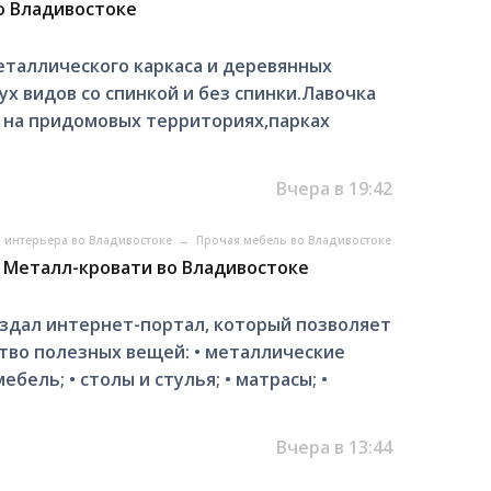
во Владивостоке
еталлического каркаса и деревянных
х видов со спинкой и без спинки.Лавочка
я на придомовых территориях,парках
Вчера в 19:42
 интерьера во Владивостоке
→
Прочая мебель во Владивостоке
 Металл-кровати во Владивостоке
здал интернет-портал, который позволяет
ство полезных вещей: • металлические
ебель; • столы и стулья; • матрасы; •
Вчера в 13:44