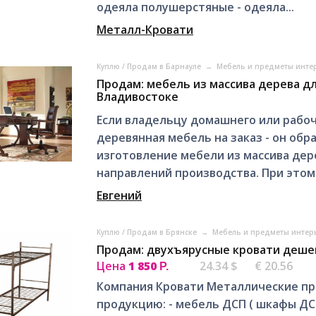
одеяла полушерстяные - одеяла...
Металл-Кровати
Куплю / Продам в Барнауле
→
Мебель и предметы инте
Продам: мебель из массива дерева д
Владивостоке
Если владельцу домашнего или рабоч
деревянная мебель на заказ - он об
изготовление мебели из массива дер
направлений производства. При этом 
Евгений
Куплю / Продам в Брянске
→
Мебель и предметы интер
Продам: двухъярусные кровати деше
Цена
1 850
24.34 $
€ 20.56
Р.
Компания Кровати Металлические пр
продукцию: - мебель ДСП ( шкафы ДСП