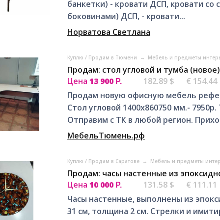
банкетки) - кровати ДСП, кровати со 
боковинами) ДСП, - кровати...
Норватова Светлана
Куплю / Продам в Тюмени
→
Мебель и предметы интер
Продам: стол угловой и тумба (новое
Цена
13 900
182.89 $
€ 154.44
Р.
Продам новую офисную мебель рефере
Стол угловой 1400х860750 мм.- 7950р.
Отправим с ТК в любой регион. Прихо
МебельТюмень.рф
Куплю / Продам в Саратове
→
Мебель и предметы интер
Продам: часы настенные из эпоксидн
Цена
10 000
131.58 $
€ 111.11
Р.
Часы настенные, выполнены из эпок
31 см, толщина 2 см. Стрелки и ими