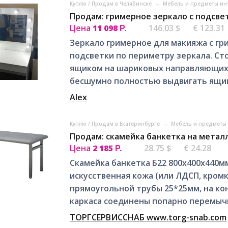
Куплю / Продам в Челябинске
→
Мебель и предметы ин
Продам: гримерное зеркало с подсве
Цена
11 098
146.03 $
€ 123.31
Р.
Зеркало гримерное для макияжа с г
подсветки по периметру зеркала. С
ящиком на шариковых направляющих 
бесшумно полностью выдвигать ящик 
Alex
Куплю / Продам в Екатеринбурге
→
Мебель и предметы 
Продам: скамейка банкетка на метал
Цена
2 185
28.75 $
€ 24.28
Р.
Скамейка банкетка Б22 800х400х440мм
искусственная кожа (или ЛДСП, кромк
прямоугольной трубы 25*25мм, на ко
каркаса соединены попарно перемычко
ТОРГСЕРВИССНАБ www.torg-snab.com