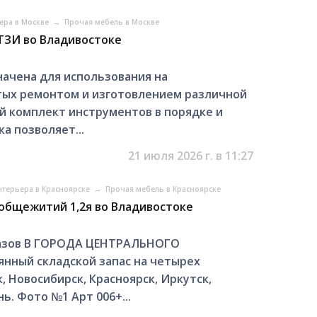
ера в Москве
→
Прочая мебель в Москве
ТЗИ во Владивостоке
ачена для использования на
тых ремонтом и изготовлением различной
й комплект инструментов в порядке и
ка позволяет...
21 июля 2026 г. в 11:27
нтерьера в Красноярске
→
Прочая мебель в Красноярске
общежитий 1,2я во Владивостоке
азов В ГОРОДА ЦЕНТРАЛЬНОГО
янный складской запас на четырех
, Новосибирск, Красноярск, Иркутск,
ь. Фото №1 Арт 006+...