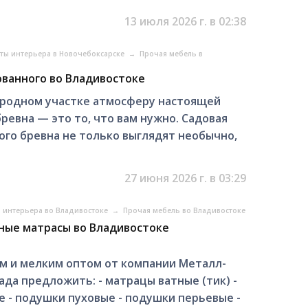
13 июля 2026 г. в 02:38
ты интерьера в Новочебоксарске
→
Прочая мебель в
ованного во Владивостоке
городном участке атмосферу настоящей
бревна — это то, что вам нужно. Садовая
ого бревна не только выглядят необычно,
27 июня 2026 г. в 03:29
 интерьера во Владивостоке
→
Прочая мебель во Владивостоке
тные матрасы во Владивостоке
 и мелким оптом от компании Металл-
да предложить: - матрацы ватные (тик) -
 - подушки пуховые - подушки перьевые -