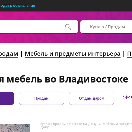
Подать объявление
Куплю / Продам
Продам
Мебель и предметы интерьера
П
я мебель во Владивостоке
с фо
Продам
Отдам даром
Куплю / Продам в Ростове-на-Дону
→
Мебель и предмет
Дону