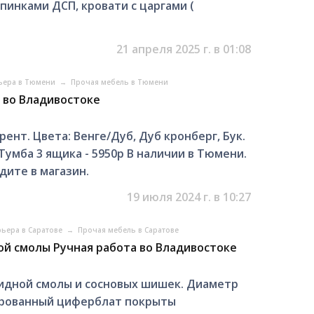
спинками ДСП, кровати с царгами (
21 апреля 2025 г. в 01:08
ьера в Тюмени
→
Прочая мебель в Тюмени
) во Владивостоке
нт. Цвета: Венге/Дуб, Дуб кронберг, Бук.
 Тумба 3 ящика - 5950р В наличии в Тюмени.
дите в магазин.
19 июля 2024 г. в 10:27
ьера в Саратове
→
Прочая мебель в Саратове
ой смолы Ручная работа во Владивостоке
сидной смолы и сосновых шишек. Диаметр
тированный циферблат покрыты