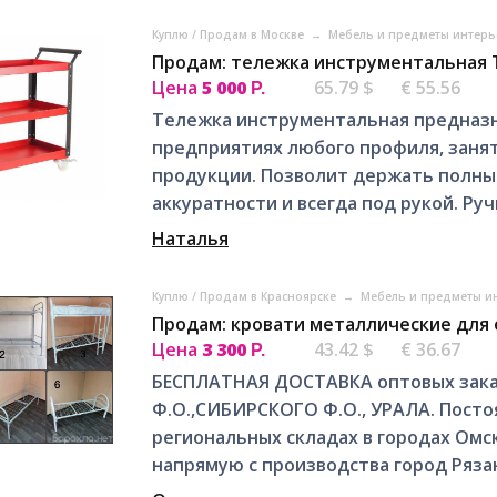
Куплю / Продам в Москве
→
Мебель и предметы интерь
Продам: тележка инструментальная 
Цена
5 000
65.79 $
€ 55.56
Р.
Тележка инструментальная предназн
предприятиях любого профиля, заня
продукции. Позволит держать полны
аккуратности и всегда под рукой. Руч
Наталья
Куплю / Продам в Красноярске
→
Мебель и предметы и
Продам: кровати металлические для 
Цена
3 300
43.42 $
€ 36.67
Р.
БЕСПЛАТНАЯ ДОСТАВКА оптовых зак
Ф.О.,СИБИРСКОГО Ф.О., УРАЛА. Посто
региональных складах в городах Омск
напрямую с производства город Рязан