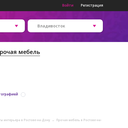
Войти
Регистрация
Владивосток
рочая мебель
тографией
ы интерьера в Ростове-на-Дону
→
Прочая мебель в Ростове-на-