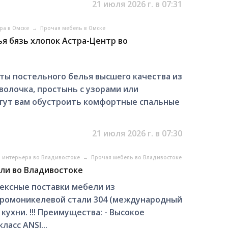
21 июля 2026 г. в 07:31
ра в Омске
→
Прочая мебель в Омске
я бязь хлопок Астра-Центр во
ты постельного белья высшего качества из
волочка, простынь с узорами или
гут вам обустроить комфортные спальные
21 июля 2026 г. в 07:30
 интерьера во Владивостоке
→
Прочая мебель во Владивостоке
ли во Владивостоке
ексные поставки мебели из
ромоникелевой стали 304 (международный
кухни. !!! Преимущества: - Высокое
асс ANSI...