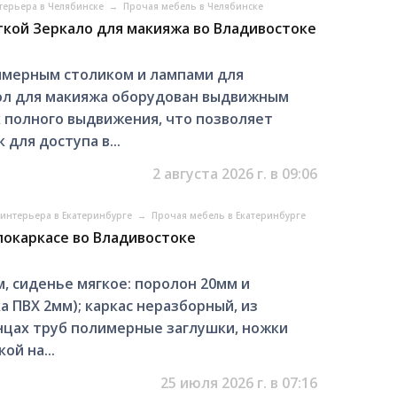
терьера в Челябинске
→
Прочая мебель в Челябинске
ткой Зеркало для макияжа во Владивостоке
римерным столиком и лампами для
тол для макияжа оборудован выдвижным
полного выдвижения, что позволяет
для доступа в...
2 августа 2026 г. в 09:06
интерьера в Екатеринбурге
→
Прочая мебель в Екатеринбурге
локаркасе во Владивостоке
, сиденье мягкое: поролон 20мм и
а ПВХ 2мм); каркас неразборный, из
нцах труб полимерные заглушки, ножки
й на...
25 июля 2026 г. в 07:16