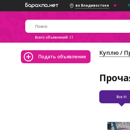
во Владивостоке
Всего объявлений:
51
Куплю / 
Подать объявление
Проча
Все
51