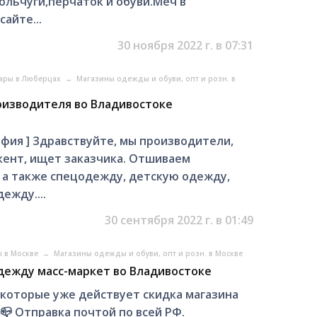
ольчуги,перчаток и обуви.Меч в
айте...
30 ноября 2022 г. в 07:31
уары в Люберцах
→
Магазины одежды и обуви, опт и розн. в
оизводителя во Владивостоке
афия ] Здравствуйте, мы производители,
кент, ищет заказчика. Отшиваем
 а также спецодежду, детскую одежду,
ежду....
30 сентября 2022 г. в 01:49
ы в Москве
→
Магазины одежды и обуви, опт и розн. в Москве
дежду масс-маркет во Владивостоке
 на которые уже действует скидка магазина
 📪 Отправка почтой по всей РФ.