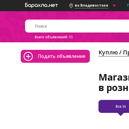
во Владивостоке
Всего объявлений:
55
Куплю / 
Подать объявление
Магаз
в роз
Все
55