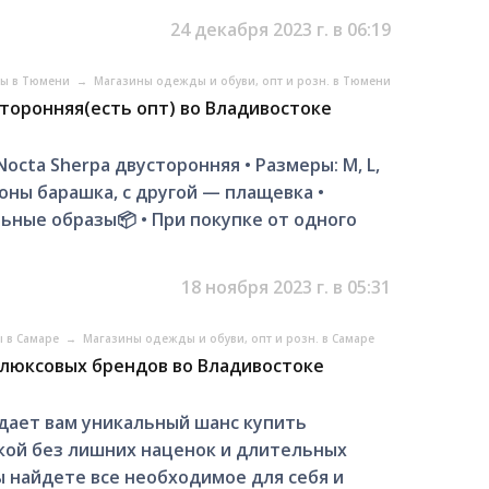
24 декабря 2023 г. в 06:19
ры в Тюмени
→
Магазины одежды и обуви, опт и розн. в Тюмени
сторонняя(есть опт) во Владивостоке
 Nocta Sherpa двусторонняя • Рaзмеры: M, L,
роны баpaшка, c дpугой — плaщeвкa •
ые обpaзы ​ 📦 • Пpи пoкупкe oт однoгo
18 ноября 2023 г. в 05:31
ы в Самаре
→
Магазины одежды и обуви, опт и розн. в Самаре
 люксовых брендов во Владивостоке
 дает вам уникальный шанс купить
кой без лишних наценок и длительных
ы найдете все необходимое для себя и