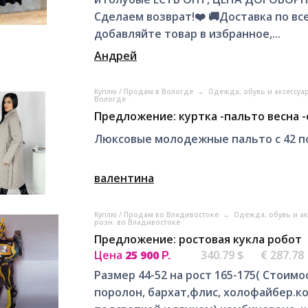
Сделаем возврат!❤️ 🚚Доставка по вс
добавляйте товар в избранное,...
Андрей
Куплю / Продам в Вологде
→
Одежда, обувь и аксессуа
Вологде
Предложение: куртка -пальто весна 
Люксовые молодежные пальто с 42 по
валентина
Куплю / Продам во Владивостоке
→
Одежда, обувь и а
розн. во Владивостоке
Предложение: ростовая кукла робот
Цена
25 900
340.79 $
€ 287.78
Р.
Размер 44-52 на рост 165-175( Стоимо
поролон, бархат,флис, холофайбер.ко