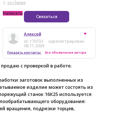
Т-26238089
Написать
Связаться
Алексей
id:
170733
зарегистрирован
08.11.2009
Показать контакты
Все объявления автора
продаю с проверкой в работе.
работки заготовок выполненных из
атываемое изделие может состоять из
ллорежущий станок 16К25 используется
ллообрабатывающего оборудования:
тей вращения, подрезки торцев,