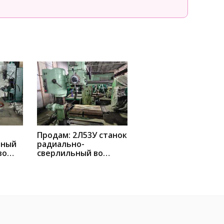
Продам: 2Л53У станок
ьный
радиально-
во
сверлильный во
Владивостоке