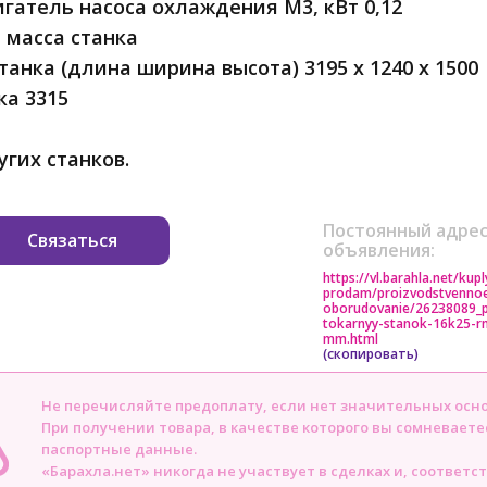
гатель насоса охлаждения М3, кВт 0,12
 масса станка
танка (длина ширина высота) 3195 х 1240 х 1500
ка 3315
угих станков.
Постоянный адрес
Связаться
объявления:
https://vl.barahla.net/kupl
prodam/proizvodstvenno
oborudovanie/26238089_
tokarnyy-stanok-16k25-r
mm.html
(скопировать)
Не перечисляйте предоплату, если нет значительных осн
При получении товара, в качестве которого вы сомневаете
паспортные данные.
«Барахла.нет» никогда не участвует в сделках и, соответс