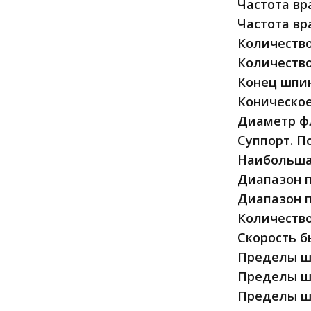
Частота вр
Частота вр
Количество
Количество
Конец шпин
Коническое
Диаметр ф
Суппорт. П
Наибольша
Диапазон п
Диапазон п
Количество
Скорость б
Пределы ша
Пределы ша
Пределы ша