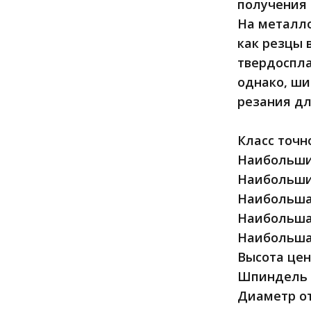
получения 
На металло
как резцы 
твердоспла
однако, ш
резания дл
Класс точн
Наибольший
Наибольший
Наибольша
Наибольшая
Наибольшая
Высота цен
Шпиндель
Диаметр от