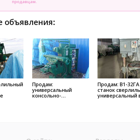
продавцам.
 объявления:
рлильный
Продам:
Продам: В1-32ГА
универсальный
станок сверлил
ке
консольно-
универсальный 
фрезерный во
Владивостоке
Владивостоке