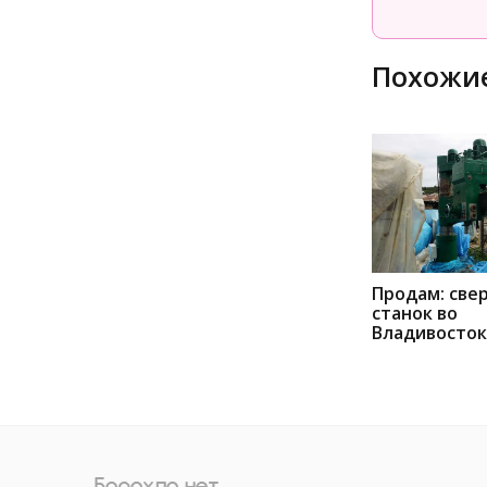
Похожие
Продам: све
станок во
Владивосто