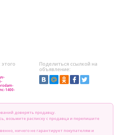
 этого
Поделиться ссылкой на
объявление:
yu-
e-
prodam-
mc-1400-
ований доверять продавцу.
сь, возьмите расписку с продавца и перепишите
твенно, ничего не гарантирует покупателям и