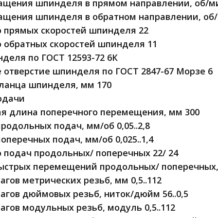
ащения шпинделя в прямом направлении, об/мин
ащения шпинделя в обратном направлении, об/м
 прямых скоростей шпинделя 22
 обратных скоростей шпинделя 11
деля по ГОСТ 12593-72 6К
 отверстие шпинделя по ГОСТ 2847-67 Морзе 6
ланца шпинделя, мм 170
одачи
я длина поперечного перемещения, мм 300
родольных подач, мм/об 0,05..2,8
оперечных подач, мм/об 0,025..1,4
 подач продольных/ поперечных 22/ 24
ыстрых перемещений продольных/ поперечных, 
гов метрических резьб, мм 0,5..112
гов дюймовых резьб, ниток/дюйм 56..0,5
гов модульных резьб, модуль 0,5..112