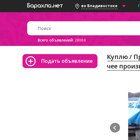
во Владивостоке
Всего объявлений:
28004
Куплю / 
Подать объявление
чее произ