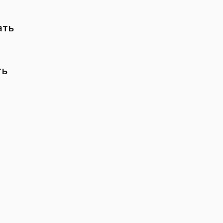
ать
ть