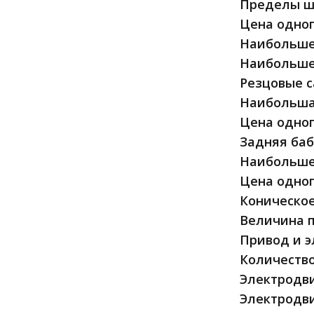
Пределы ша
Цена одног
Наибольшее
Наибольшее
Резцовые 
Наибольша
Цена одног
Задняя баб
Наибольше
Цена одног
Коническое
Величина п
Привод и э
Количество
Электродви
Электродви