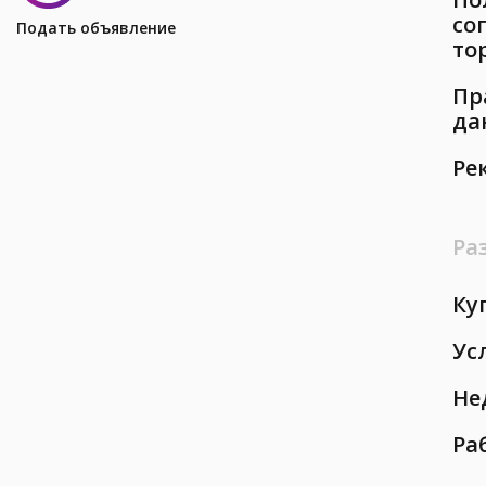
со
Подать объявление
то
Пр
да
Ре
Ра
Ку
Ус
Не
Ра