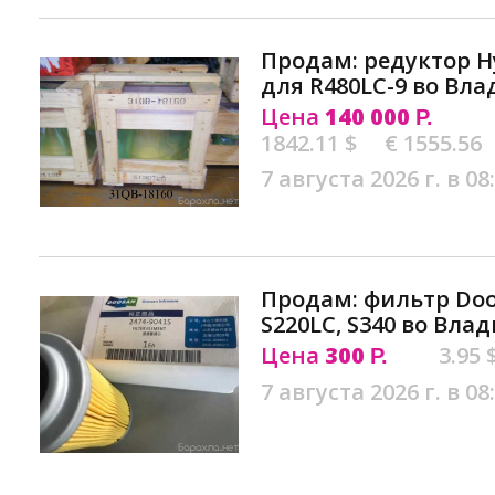
Продам: редуктор H
для R480LC-9 во Вла
Цена
140 000
Р.
1842.11 $
€ 1555.56
7 августа 2026 г. в 08
Продам: фильтр Doo
S220LC, S340 во Вла
Цена
300
3.95 
Р.
7 августа 2026 г. в 08