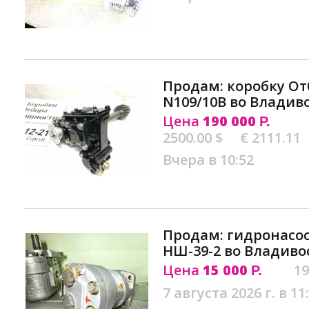
Продам: коробку О
N109/10B во Владив
Цена
190 000
Р.
2500.00 $
€ 2111.11
Вчера в 10:52
Продам: гидронасо
НШ-39-2 во Владиво
Цена
15 000
19
Р.
7 августа 2026 г. в 11