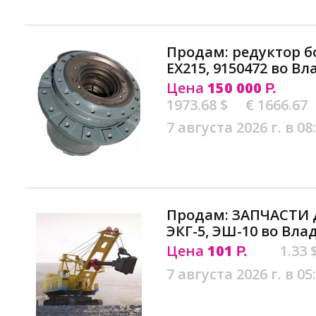
Продам: редуктор б
EX215, 9150472 во В
Цена
150 000
Р.
1973.68 $
€ 1666.67
7 августа 2026 г. в 08
Продам: ЗАПЧАСТИ
ЭКГ-5, ЭШ-10 во Вла
Цена
101
1.33 
Р.
7 августа 2026 г. в 05