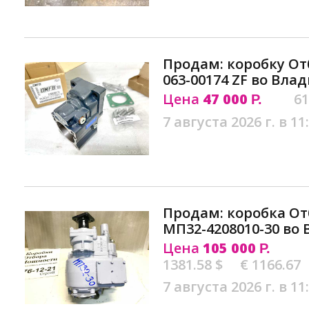
Продам: коробку От
063-00174 ZF во Вла
Цена
47 000
61
Р.
7 августа 2026 г. в 11
Продам: коробка О
МП32-4208010-30 во
Цена
105 000
Р.
1381.58 $
€ 1166.67
7 августа 2026 г. в 11