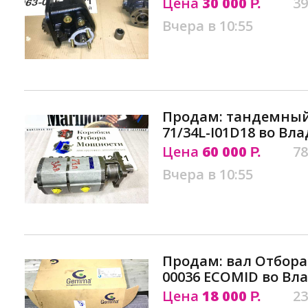
Цена
30 000
39
Р.
Вчера в 10:55
Продам: тандемный
71/34L-I01D18 во Вл
Цена
60 000
78
Р.
Вчера в 10:55
Продам: вал Отбора
00036 ECOMID во Вл
Цена
18 000
23
Р.