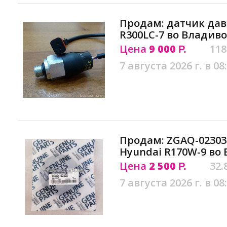
Продам: датчик дав
R300LC-7 во Владив
Цена
9 000
118
Р.
7 августа 2026 г. в 08
Продам: ZGAQ-02303
Hyundai R170W-9 во
Цена
2 500
32.
Р.
7 августа 2026 г. в 08