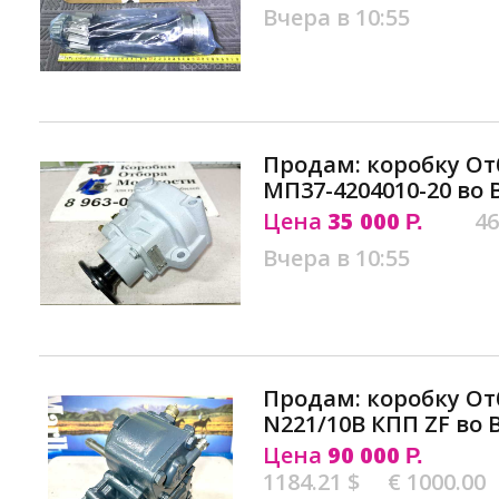
Вчера в 10:55
Продам: коробку О
МП37-4204010-20 во
Цена
35 000
46
Р.
Вчера в 10:55
Продам: коробку О
N221/10В КПП ZF во
Цена
90 000
Р.
1184.21 $
€ 1000.00