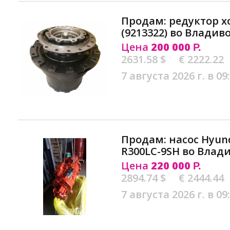
Продам: редуктор хо
(9213322) во Владив
Цена
200 000
Р.
2631.58 $
€ 2222.22
7 августа 2026 г. в 09
Продам: насос Hyund
R300LC-9SH во Влад
Цена
220 000
Р.
2894.74 $
€ 2444.44
7 августа 2026 г. в 09