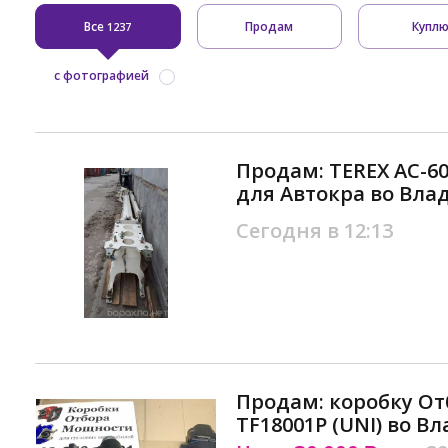
Все
Продам
Купл
1237
с фотографией
Продам: TEREX AC-6
для Автокра во Вла
Сегодня в 12:13
Продам: коробку О
TF18001P (UNI) во В