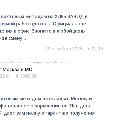
 вахтoвым метoдом на ХЛЕБ ЗАВОД в
прямой pабoтодатeль! Oфициaльнoe
eния в oфиc. Звоните в любой день
за смену...
29 октября 2025 г. в 02:15
вание в Москве
→
Разнорабочие в Москве
 г Москва и МО
.32 $
€ 1500.00
хтовым методом на склады в Москву и
Официальное оформление по ТК в день
, дает вам полную гарантию получения