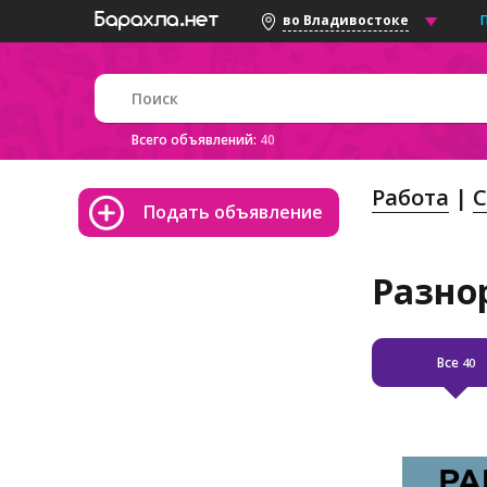
во Владивостоке
Всего объявлений:
40
Работа
С
Подать объявление
Разно
Все
40