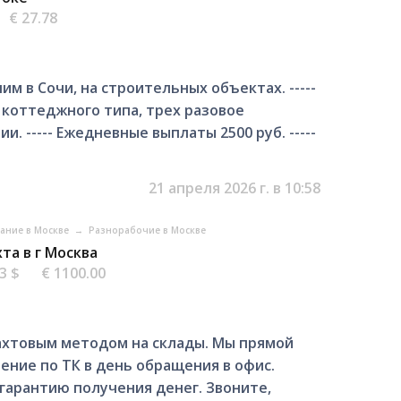
€ 27.78
им в Сочи, на строительных объектах. -----
коттеджного типа, трех разовое
. ----- Ежедневные выплаты 2500 руб. -----
21 апреля 2026 г. в 10:58
вание в Москве
→
Разнорабочие в Москве
та в г Москва
63 $
€ 1100.00
ахтовым методом на склады. Мы прямой
ние по ТК в день обращения в офис.
гарантию получения денег. Звоните,