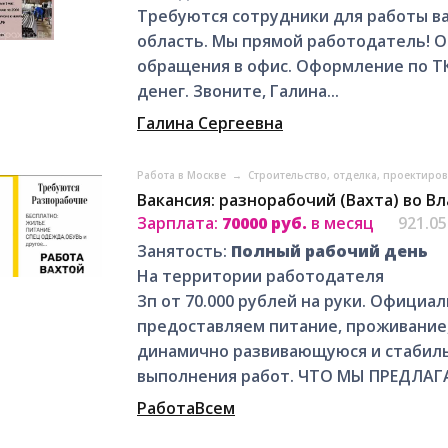
Требуются сотрудники для работы ва
область. Мы прямой работодатель! 
обращения в офис. Оформление по ТК
денег. Звоните, Галина...
Галина Сергеевна
Работа в Москве
→
Строительство, отделка, проектиро
Вакансия: разнорабочий (Вахта) во В
Зарплата:
70000 руб.
в месяц
921.0
Занятость:
Полный рабочий день
На территории работодателя
Зп от 70.000 рублей на руки. Официа
предоставляем питание, проживание
динамично развивающуюся и стабил
выполнения работ. ЧТО МЫ ПРЕДЛАГА
РаботаВсем