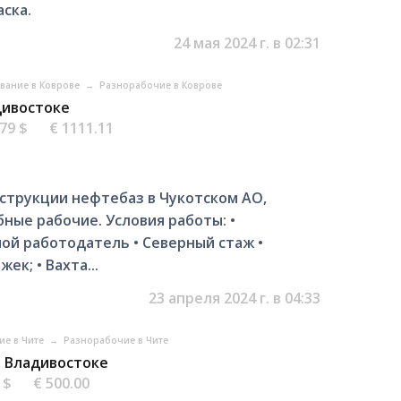
ска.
24 мая 2024 г. в 02:31
ование в Коврове
→
Разнорабочие в Коврове
дивостоке
.79 $
€ 1111.11
струкции нефтебаз в Чукотском АО,
ные рабочие. Условия работы: •
ой работодатель • Северный стаж •
к; • Вахта...
23 апреля 2024 г. в 04:33
ие в Чите
→
Разнорабочие в Чите
о Владивостоке
1 $
€ 500.00