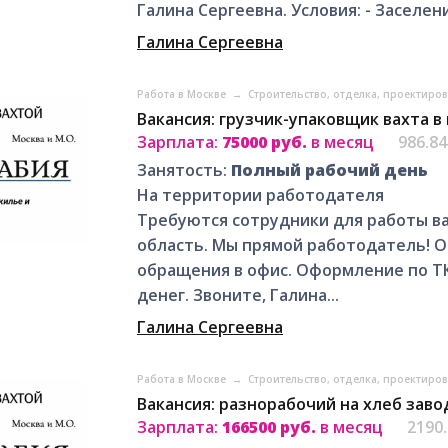
Галина Сергеевна. Условия: - Заселени
Галина Сергеевна
Работа в Москве
→
Строительство, отделка, проектиро
Вакансия: грузчик-упаковщик вахта в 
Зарплата:
75000 руб.
в месяц
986.8
Занятость:
Полный рабочий день
На территории работодателя
Требуются сотрудники для работы ва
область. Мы прямой работодатель! 
обращения в офис. Оформление по ТК
денег. Звоните, Галина...
Галина Сергеевна
Работа в Москве
→
Строительство, отделка, проектиро
Вакансия: разнорабочий на хлеб заво
Зарплата:
166500 руб.
в месяц
2190