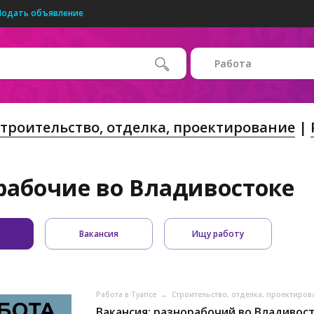
Подать объявление
Работа
троительство, отделка, проектирование
рабочие во Владивостоке
Вакансия
Ищу работу
Работа в Туапсе
→
Строительство, отделка, проектиров
Вакансия: разнорабочий во Владивос