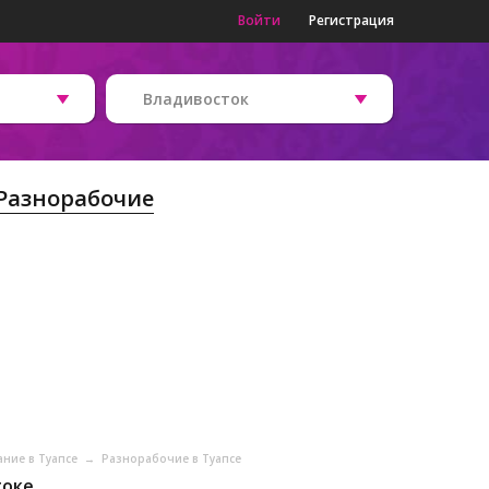
Войти
Регистрация
Владивосток
Разнорабочие
ание в Туапсе
→
Разнорабочие в Туапсе
токе