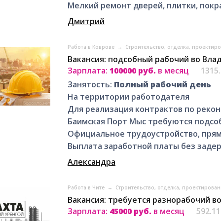
Мелкий ремонт дверей, плитки, покра
Дмитрий
Работа в Коврове
→
Строительство, отделка, проектир
Вакансия: подсобный рабочий во Вла
Зарплата:
100000 руб.
в месяц
1315
Занятость:
Полный рабочий день
На территории работодателя
Для реализация контрактов по рекон
Баимская Порт Мыс требуются подсоб
Официальное трудоустройство, прям
Выплата заработной платы без задерже
Александра
Работа в Чите
→
Строительство, отделка, проектирован
Вакансия: требуется разнорабочий в
Зарплата:
45000 руб.
в месяц
592.1