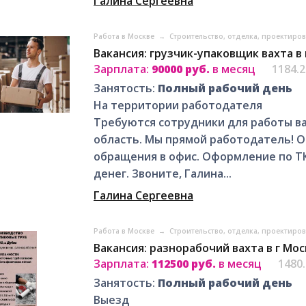
Галина Сергеевна
Работа в Москве
→
Строительство, отделка, проектиро
Вакансия: грузчик-упаковщик вахта в
Зарплата:
90000 руб.
в месяц
1184.
Занятость:
Полный рабочий день
На территории работодателя
Требуются сотрудники для работы ва
область. Мы прямой работодатель! 
обращения в офис. Оформление по ТК
денег. Звоните, Галина...
Галина Сергеевна
Работа в Москве
→
Строительство, отделка, проектиро
Вакансия: разнорабочий вахта в г Мос
Зарплата:
112500 руб.
в месяц
1480
Занятость:
Полный рабочий день
Выезд