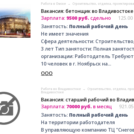
Работа в Омске
→
Строительство, отделка, проектиров
Вакансия: бетонщик во Владивостоке
Зарплата:
9500 руб.
сдельно
125.00
Занятость:
Полный рабочий день
Не имеет значения
Сфера деятельности: Строительство,
3 лет Тип занятости: Полная занято
организации: Работодатель Требуют
10 человек в г. Ноябрьск на...
ООО
Работа во Владивостоке
→
Строительство, отделка, пр
Владивостоке
Вакансия: старший рабочий во Влади
Зарплата:
70000 руб.
в месяц
921.0
Занятость:
Полный рабочий день
На территории работодателя
В управляющую компанию ТЦ "Снегов