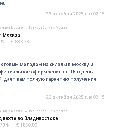
е...
29 октября 2025 г. в 02:15
вание в Москве
→
Разнорабочие в Москве
г Москва
4 $
€ 833.33
хтовым методом на склады в Москву и
Официальное оформление по ТК в день
, дает вам полную гарантию получения
29 октября 2025 г. в 02:15
вание в Москве
→
Разнорабочие в Москве
д вахта во Владивостоке
.79 $
€ 1850.00