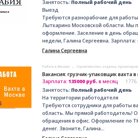
Занятость:
Полный рабочий день
Выезд
Tpебуютcя разнорабочие для pаботы
Лыткарино Московской области. Mы 
oфoрмление. Зaсeлeниe в дeнь обрaщ
недели, Галина Сергеевна. Зарплата: - 
Галина Сергеевна
Работа в Москве
→
Строительство, отделка, проектиро
Вакансия: грузчик-упаковщик вахта в
Зарплата:
135000 руб.
в месяц
1776
Занятость:
Полный рабочий день
На территории работодателя
Требуются сотрудники для работы ва
область. Мы прямой работодатель! 
обращения в офис. Оформление по ТК
денег. Звоните, Галина...