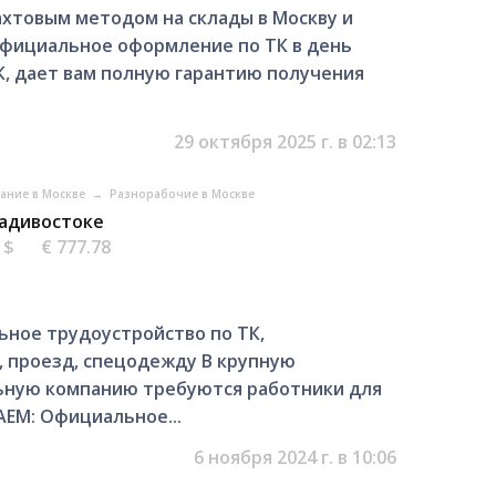
хтовым методом на склады в Москву и
Официальное оформление по ТК в день
, дает вам полную гарантию получения
29 октября 2025 г. в 02:13
вание в Москве
→
Разнорабочие в Москве
ладивостоке
5 $
€ 777.78
льное трудоустройство по ТК,
, проезд, спецодежду В крупную
ьную компанию требуются работники для
ЕМ: Официальное...
6 ноября 2024 г. в 10:06