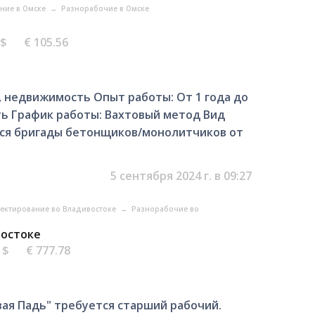
ание в Омске
→
Разнорабочие в Омске
 $
€ 105.56
 недвижимость Опыт работы: От 1 года до
сть График работы: Вахтовый метод Вид
ся бригады бетонщиков/монолитчиков от
5 сентября 2024 г. в 09:27
оектирование во Владивостоке
→
Разнорабочие во
востоке
5 $
€ 777.78
ая Падь" требуется старший рабочий.